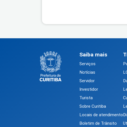
Saiba mais
T
Serviços
Po
Notícias
L
Servidor
D
Investidor
L
Turista
Cu
Sobre Curitiba
Le
Locais de atendimento
Di
Boletim de Trânsito
U