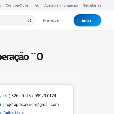
a
Curitiba-Ouve
156
Acesso à informação
Secretarias
Pra você
Entrar
peração ´´O
(41) 3262-0143 / 99929-0124
projetoprecavvida@gmail.com
Saiba Mais