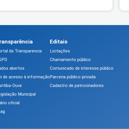
ransparência
Editais
rtal da Transparencia
Licitações
GPD
Chamamento público
ados abertos
Comunicado de interesse público
ei de acesso à informação
Parceria público-privada
ritiba-Ouve
Cadastro de patrocinadores
gislação Municipal
ário oficial
tag