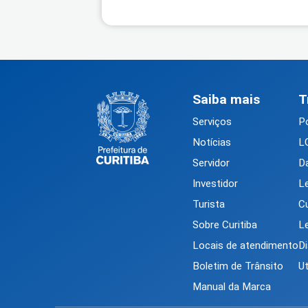
Saiba mais
T
Serviços
Po
Notícias
L
Servidor
D
Investidor
L
Turista
Cu
Sobre Curitiba
Le
Locais de atendimento
Di
Boletim de Trânsito
U
Manual da Marca