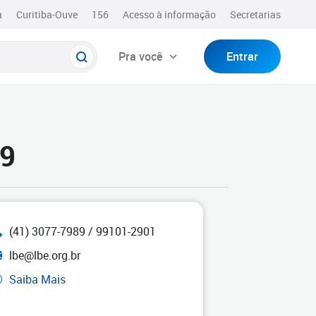
a
Curitiba-Ouve
156
Acesso à informação
Secretarias
Pra você
Entrar
 9
(41) 3077-7989 / 99101-2901
lbe@lbe.org.br
Saiba Mais