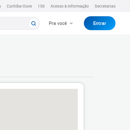
a
Curitiba-Ouve
156
Acesso à informação
Secretarias
Pra você
Entrar