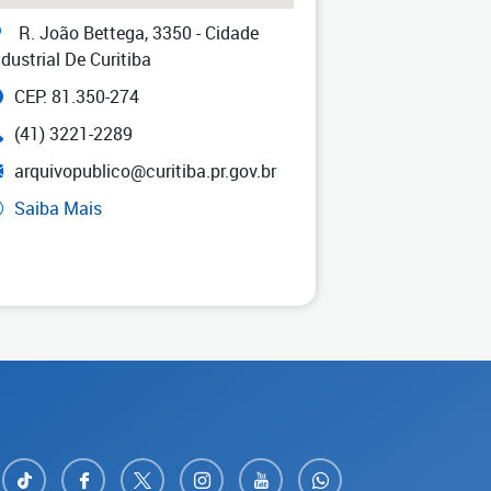
R. João Bettega, 3350 - Cidade
ndustrial De Curitiba
CEP: 81.350-274
(41) 3221-2289
arquivopublico@curitiba.pr.gov.br
Saiba Mais