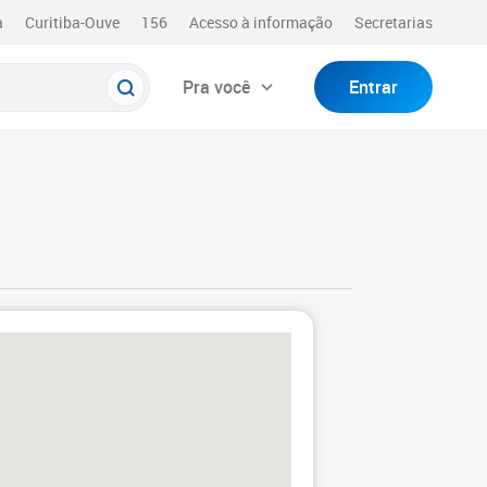
a
Curitiba-Ouve
156
Acesso à informação
Secretarias
Pra você
Entrar