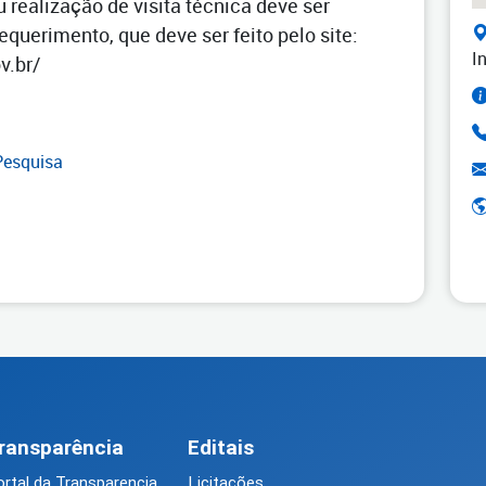
 realização de visita técnica deve ser
equerimento, que deve ser feito pelo site:
I
v.br/
Pesquisa
ransparência
Editais
rtal da Transparencia
Licitações