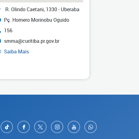
R. Olindo Caetani, 1330 - Uberaba
Pç. Homero Morinobu Oguido
156
smma@curitiba.pr.gov.br
Saiba Mais