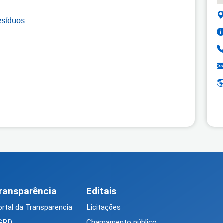
esíduos
ransparência
Editais
rtal da Transparencia
Licitações
GPD
Chamamento público