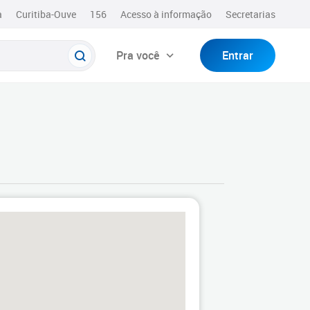
a
Curitiba-Ouve
156
Acesso à informação
Secretarias
Pra você
Entrar