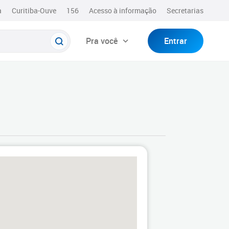
a
Curitiba-Ouve
156
Acesso à informação
Secretarias
Pra você
Entrar