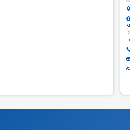
M
D
F