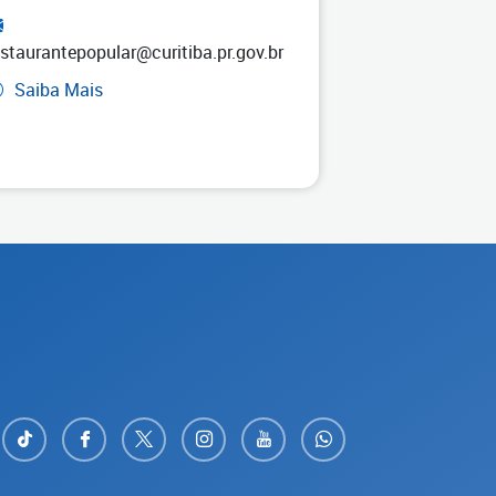
estaurantepopular@curitiba.pr.gov.br
Saiba Mais