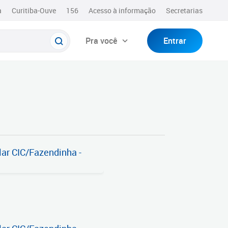
a
Curitiba-Ouve
156
Acesso à informação
Secretarias
Pra você
Entrar